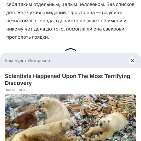
себя таким отдельным, целым человеком. Без списков
дел. Без чужих ожиданий. Просто она — на улице
незнакомого города, где никто не знает её имени и
никому нет дела до того, помогла ли она свекрови
прополоть грядки.
Телефон она поставила на беззвучный. Но сообщения
всё равно приходили.
Сначала написал Феликс — коротко, без приветствия:
«Где ты». Потом: «Почему не отвечаешь». Потом,
через час: «Позвони». Оля читала и убирала телефон в
карман.
Потом написала Раиса Ивановна. Длинно, с ошибками,
заглавными буквами в середине слов — так писала