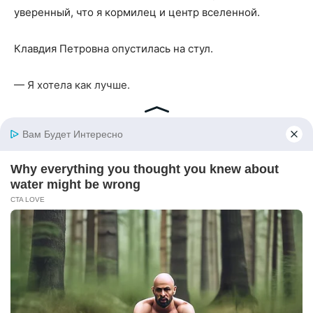
уверенный, что я кормилец и центр вселенной.
Клавдия Петровна опустилась на стул.
— Я хотела как лучше.
— Это у вас, старшего поколения, любимая
индульгенция, — устало сказал Игорь. — “Хотели как
лучше”, а потом вокруг люди с дергающимся глазом и
ощущением, что они всем должны.
Она помолчала. Потом сухо спросила:
— И что теперь?
— Теперь я скажу неприятное, — ответил Игорь. —
Марина не в командировке. Она ушла. На месяц. И