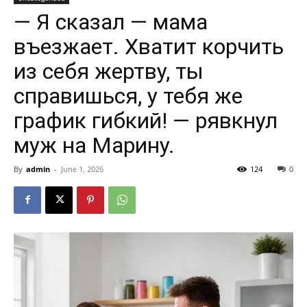
— Я сказал — мама
въезжает. Хватит корчить
из себя жертву, ты
справишься, у тебя же
график гибкий! — рявкнул
муж на Марину.
By
admin
-
June 1, 2026
124
0