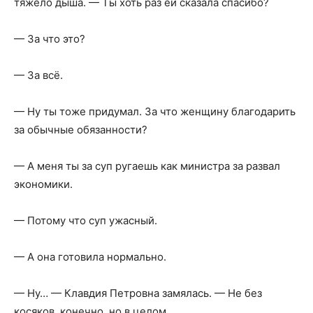
тяжело дыша. — Ты хоть раз ей сказала спасибо?
— За что это?
— За всё.
— Ну ты тоже придумал. За что женщину благодарить
за обычные обязанности?
— А меня ты за суп ругаешь как министра за развал
экономики.
— Потому что суп ужасный.
— А она готовила нормально.
— Ну… — Клавдия Петровна замялась. — Не без
косяков, конечно, но в целом…