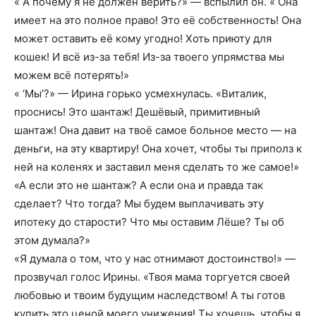
« А почему я не должен верить?» — вспылил он. « Она
имеет на это полное право! Это её собственность! Она
может оставить её кому угодно! Хоть приюту для
кошек! И всё из-за тебя! Из-за твоего упрямства мы
можем всё потерять!»
« ‘Мы’?» — Ирина горько усмехнулась. «Виталик,
проснись! Это шантаж! Дешёвый, примитивный
шантаж! Она давит на твоё самое больное место — на
деньги, на эту квартиру! Она хочет, чтобы ты приполз к
ней на коленях и заставил меня сделать то же самое!»
«А если это не шантаж? А если она и правда так
сделает? Что тогда? Мы будем выплачивать эту
ипотеку до старости? Что мы оставим Лёше? Ты об
этом думала?»
«Я думала о том, что у нас отнимают достоинство!» —
прозвучал голос Ирины. «Твоя мама торгуется своей
любовью и твоим будущим наследством! А ты готов
купить это ценой моего унижения! Ты хочешь, чтобы я