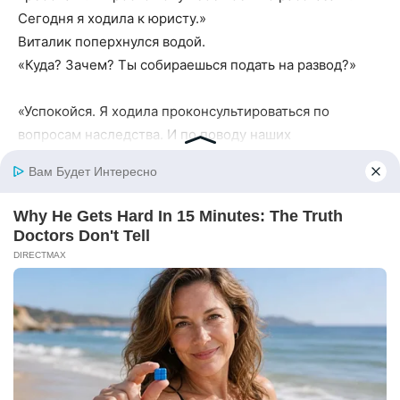
Сегодня я ходила к юристу.»
Виталик поперхнулся водой.
«Куда? Зачем? Ты собираешься подать на развод?»
«Успокойся. Я ходила проконсультироваться по
вопросам наследства. И по поводу наших
‘обязанностей’ перед твоей матерью.»
Методично, слово в слово, она пересказала всё, что
услышала от Сергея Валерьевича. О свободе
завещания. О обязательной доле. Об условиях, при
которых дети обязаны содержать родителей. Она
говорила без эмоций, используя факты и номера
статей.
Виталик слушал, и выражение его лица менялось. От
недоверия и злости к растерянности и задумчивости.
Угроза его матери, столь абсолютная и страшная в её
устах, в правовом смысле выглядела совсем иначе.