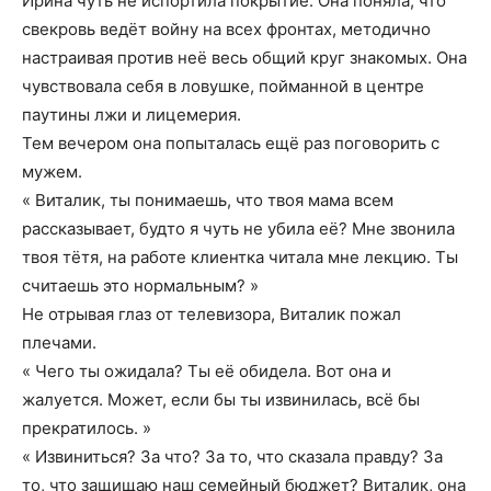
Ирина чуть не испортила покрытие. Она поняла, что
свекровь ведёт войну на всех фронтах, методично
настраивая против неё весь общий круг знакомых. Она
чувствовала себя в ловушке, пойманной в центре
паутины лжи и лицемерия.
Тем вечером она попыталась ещё раз поговорить с
мужем.
« Виталик, ты понимаешь, что твоя мама всем
рассказывает, будто я чуть не убила её? Мне звонила
твоя тётя, на работе клиентка читала мне лекцию. Ты
считаешь это нормальным? »
Не отрывая глаз от телевизора, Виталик пожал
плечами.
« Чего ты ожидала? Ты её обидела. Вот она и
жалуется. Может, если бы ты извинилась, всё бы
прекратилось. »
« Извиниться? За что? За то, что сказала правду? За
то, что защищаю наш семейный бюджет? Виталик, она