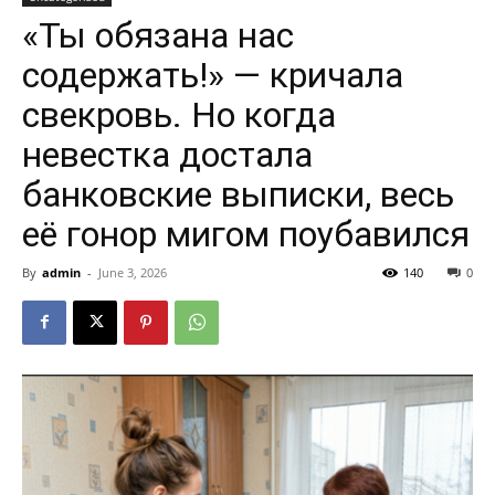
«Ты обязана нас
содержать!» — кричала
свекровь. Но когда
невестка достала
банковские выписки, весь
её гонор мигом поубавился
By
admin
-
June 3, 2026
140
0