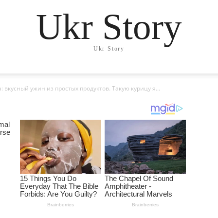
Ukr Story
Ukr Story
 вкусный ужин из простых продуктов. Такую курицу я...