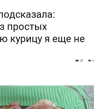
подсказала:
з простых
ю курицу я еще не
37
0