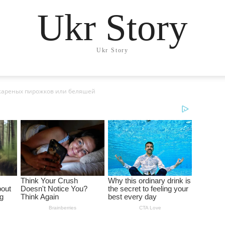
Ukr Story
Ukr Story
 жареных пирожков или беляшей