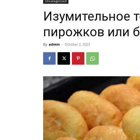
Uncategorized
Изумительное т
пирожков или 
By
admin
-
October 2, 2023