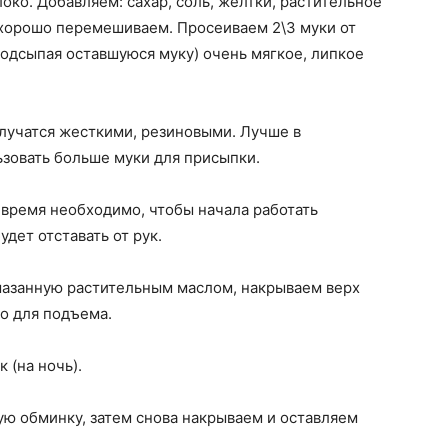
око. Добавляем: сахар, соль, желтки, растительное
 хорошо перемешиваем. Просеиваем 2\3 муки от
одсыпая оставшуюся муку) очень мягкое, липкое
олучатся жесткими, резиновыми. Лучше в
зовать больше муки для присыпки.
о время необходимо, чтобы начала работать
дет отставать от рук.
азанную растительным маслом, накрываем верх
о для подъема.
 (на ночь).
вую обминку, затем снова накрываем и оставляем