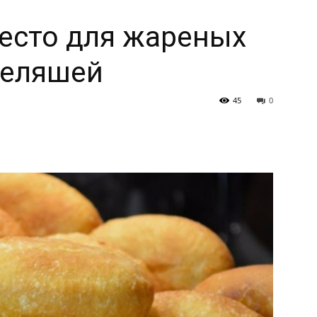
есто для жареных
беляшей
45
0