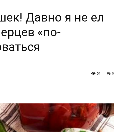
шек! Давно я не ел
ерцев «по-
рваться
51
0