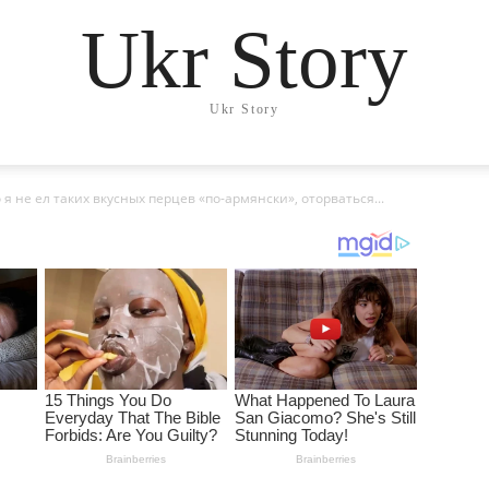
Ukr Story
Ukr Story
я не ел таких вкусных перцев «по-армянски», оторваться...