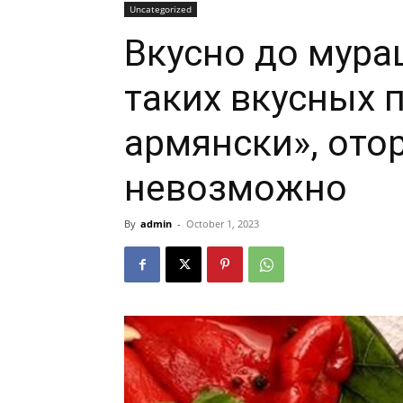
Uncategorized
Вкусно до мура
таких вкусных п
армянски», ото
невозможно
By
admin
-
October 1, 2023