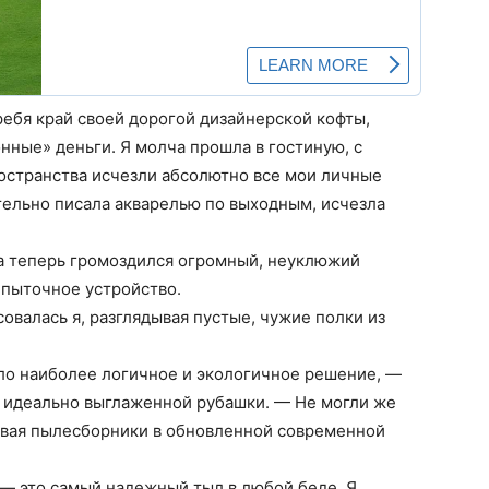
ребя край своей дорогой дизайнерской кофты,
онные» деньги. Я молча прошла в гостиную, с
остранства исчезли абсолютно все мои личные
тельно писала акварелью по выходным, исчезла
а теперь громоздился огромный, неуклюжий
 пыточное устройство.
овалась я, разглядывая пустые, чужие полки из
о наиболее логичное и экологичное решение, —
к идеально выглаженной рубашки. — Не могли же
давая пылесборники в обновленной современной
я — это самый надежный тыл в любой беде. Я