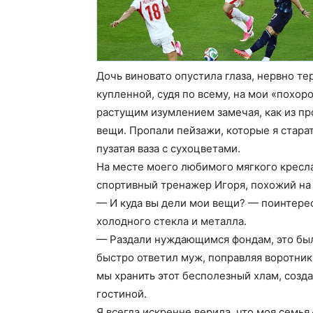
Дочь виновато опустила глаза, нервно те
купленной, судя по всему, на мои «похор
растущим изумлением замечая, как из пр
вещи. Пропали пейзажи, которые я стара
пузатая ваза с сухоцветами.
На месте моего любимого мягкого кресл
спортивный тренажер Игоря, похожий на
— И куда вы дели мои вещи? — поинтерес
холодного стекла и металла.
— Раздали нуждающимся фондам, это был
быстро ответил муж, поправляя воротни
мы хранить этот бесполезный хлам, соз
гостиной.
Я всегда искренне верила, что моя семь