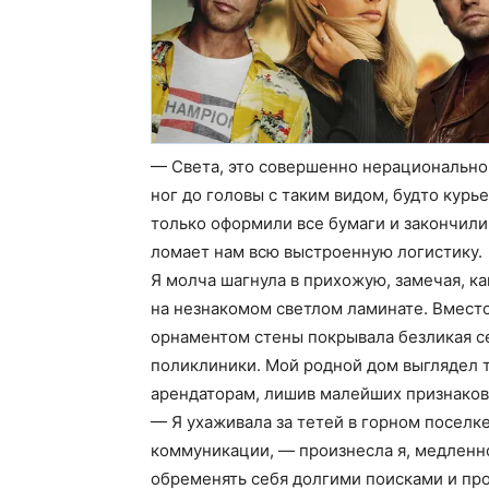
— Света, это совершенно нерационально 
ног до головы с таким видом, будто курь
только оформили все бумаги и закончили
ломает нам всю выстроенную логистику.
Я молча шагнула в прихожую, замечая, к
на незнакомом светлом ламинате. Вмест
орнаментом стены покрывала безликая с
поликлиники. Мой родной дом выглядел т
арендаторам, лишив малейших признаков
— Я ухаживала за тетей в горном поселке
коммуникации, — произнесла я, медленно
обременять себя долгими поисками и про