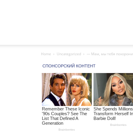
Home
Uncategorized
— Мам, мы тебя похоронил