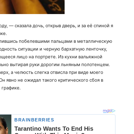
у, — сказала дочь, открыв дверь, и за её спиной я
ке.
епившись побелевшими пальцами в металлическую
урдность ситуации и черную бархатную ленточку,
ееся лицо на портрете. Из кухни вальяжной
льно вытирая руки дорогим льняным полотенцем.
ерх, а челюсть слегка отвисла при виде моего
Он явно не ожидал такого критического сбоя в
 графике.