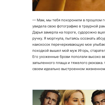
— Мам, мы тебя похоронили в прошлом год
увидела свою фотографию в траурной рам
Дарья замерла на пороге, судорожно вц
ручку. Я моргнула, пытаясь осознать абс
наискосок перечеркивающую мое улыбающ
походкой вышел мой муж Игорь, старате
Его ухоженные брови поползли высоко вв
запыленного плаща и тяжелого рюкзака. 
своем идеально выстроенном жизненном