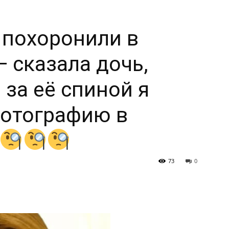
 похоронили в
— сказала дочь,
 за её спиной я
фотографию в
73
0