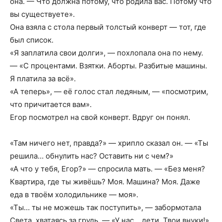
она. — Что должна потому, что родила вас. Потому что
вы существуете».
Она взяла с стола первый толстый конверт — тот, где
был список.
«Я заплатила свои долги», — похлопала она по нему.
— «С процентами. Взятки. Аборты. Разбитые машины.
Я платила за всё».
«А теперь», — её голос стал ледяным, — «посмотрим,
что причитается вам».
Егор посмотрел на свой конверт. Вдруг он понял.
«Там ничего нет, правда?» — хрипло сказал он. — «Ты
решила… обнулить нас? Оставить ни с чем?»
«А что у тебя, Егор?» — спросила мать. — «Без меня?
Квартира, где ты живёшь? Моя. Машина? Моя. Даже
еда в твоём холодильнике — моя».
«Ты… ты не можешь так поступить», — забормотала
Света, хватаясь за грудь. — «У нас… дети. Твои внуки!»