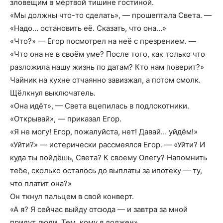
зловещим в мёртвой тишине гостиной.
«Мы должны что-то сделать», — прошептала Света. —
«Надо… остановить её. Сказать, что она…»
«Что?» — Егор посмотрел на неё с презрением. —
«Что она не в своём уме? После того, как только что
разложила нашу жизнь по датам? Кто нам поверит?»
Чайник на кухне отчаянно завизжал, а потом смолк.
Щёлкнул выключатель.
«Она идёт», — Света вцепилась в подлокотники.
«Открывай», — приказал Егор.
«Я не могу! Егор, пожалуйста, нет! Давай… уйдём!»
«Уйти?» — истерически рассмеялся Егор. — «Уйти? И
куда ты пойдёшь, Света? К своему Олегу? Напомнить
тебе, сколько осталось до выплаты за ипотеку — ту,
что платит она?»
Он ткнул пальцем в свой конверт.
«А я? Я сейчас выйду отсюда — и завтра за мной
придут люди. Тем, кому я должен».