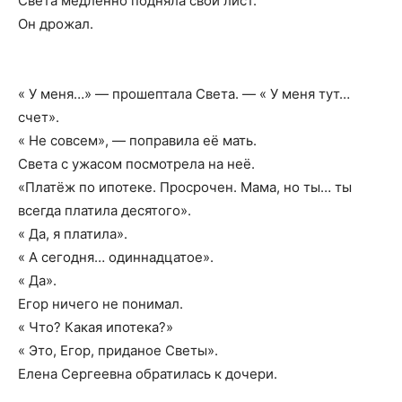
Света медленно подняла свой лист.
Он дрожал.
« У меня…» — прошептала Света. — « У меня тут…
счет».
« Не совсем», — поправила её мать.
Света с ужасом посмотрела на неё.
«Платёж по ипотеке. Просрочен. Мама, но ты… ты
всегда платила десятого».
« Да, я платила».
« А сегодня… одиннадцатое».
« Да».
Егор ничего не понимал.
« Что? Какая ипотека?»
« Это, Егор, приданое Светы».
Елена Сергеевна обратилась к дочери.