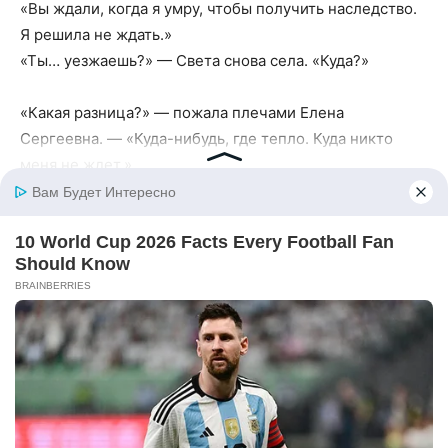
«Вы ждали, когда я умру, чтобы получить наследство.
Я решила не ждать.»
«Ты… уезжаешь?» — Света снова села. «Куда?»
«Какая разница?» — пожала плечами Елена
Сергеевна. — «Куда-нибудь, где тепло. Куда никто
меня не ждет.»
«А мы?» — спросил Егор. Его голос был пуст. — «А как
же мы?»
Елена Сергеевна посмотрела на него. Долго.
Она подошла к столу.
Взяла толстый конверт со Списком Расходов.
«А ты…» — она протянула конверт Егору. — «Можешь
оставить. На память.»
Егор отпрянул от него, как от огня.
«Это всё, что тебе причитается. Воспоминания о том,
сколько ты мне стоил.»