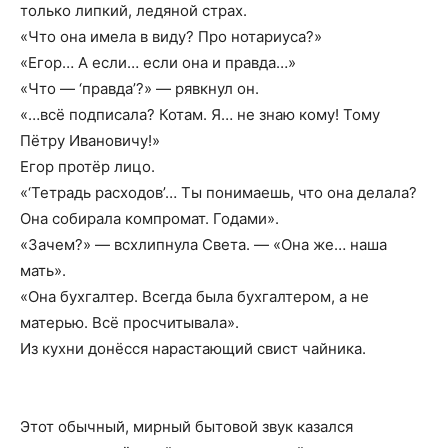
только липкий, ледяной страх.
«Что она имела в виду? Про нотариуса?»
«Егор… А если… если она и правда…»
«Что — ‘правда’?» — рявкнул он.
«…всё подписала? Котам. Я… не знаю кому! Тому
Пётру Ивановичу!»
Егор протёр лицо.
«‘Тетрадь расходов’… Ты понимаешь, что она делала?
Она собирала компромат. Годами».
«Зачем?» — всхлипнула Света. — «Она же… наша
мать».
«Она бухгалтер. Всегда была бухгалтером, а не
матерью. Всё просчитывала».
Из кухни донёсся нарастающий свист чайника.
Этот обычный, мирный бытовой звук казался