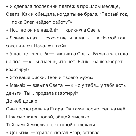
« Я сделала последний платёж в прошлом месяце,
Света. Как и обещала, когда ты её брала. “Первый год
— пока Олег найдёт работу”».
« Но… но он не нашёл!» — крикнула Света.
« Я заметила», — сухо ответила мать. — « Но мой год
закончился. Начался твой».
« У нас нет денег!» — вскочила Света. Бумага улетела
на пол. — « Ты знаешь, что нет! Банк… банк заберёт
квартиру!»
« Это ваши риски. Твои и твоего мужа».
« Мама!» — взвыла Света. — « Но у тебя… у тебя есть
деньги! Ты… продала квартиру!»
До неё дошло.
Она посмотрела на Егора. Он тоже посмотрел на неё.
Шок сменился новой, общей мыслью.
Той самой мыслью, с которой приехали.
« Деньги», — хрипло сказал Егор, вставая.