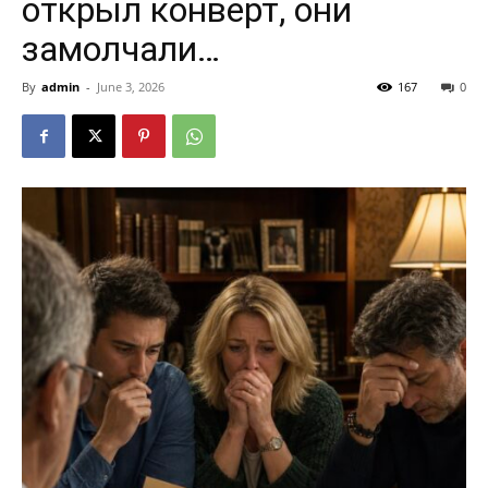
открыл конверт, они
замолчали…
By
admin
-
June 3, 2026
167
0