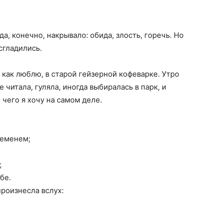
а, конечно, накрывало: обида, злость, горечь. Но
сгладились.
, как люблю, в старой гейзерной кофеварке. Утро
 читала, гуляла, иногда выбиралась в парк, и
 чего я хочу на самом деле.
ременем;
;
;
бе.
произнесла вслух: