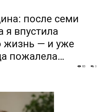
ина: после семи
а я впустила
 жизнь — и уже
ца пожалела…
83
0