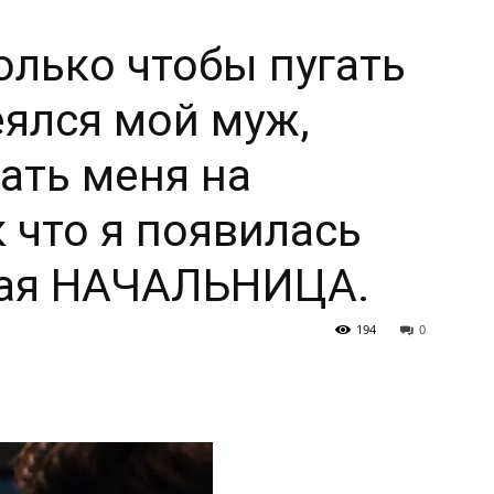
олько чтобы пугать
еялся мой муж,
ать меня на
 что я появилась
овая НАЧАЛЬНИЦА.
194
0