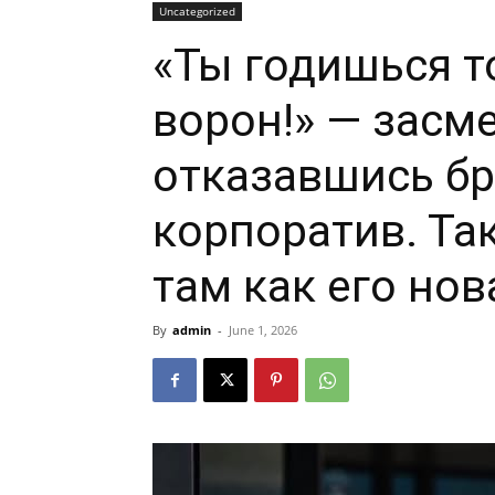
Uncategorized
«Ты годишься т
ворон!» — засм
отказавшись бр
корпоратив. Так
там как его н
By
admin
-
June 1, 2026