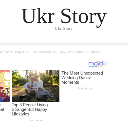
Ukr Story
Ukr Story
ы пугать ворон!» — засмеялся мой муж, отказавшись брать...