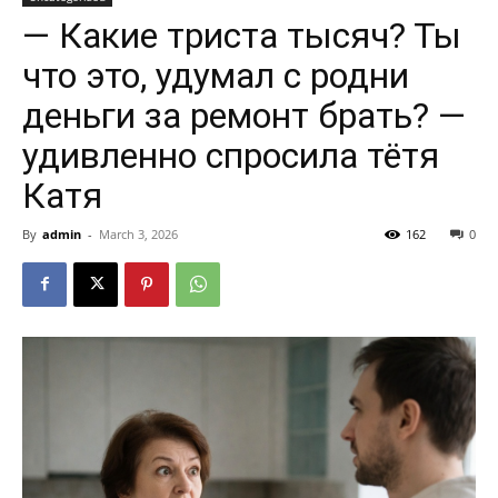
— Какие триста тысяч? Ты
что это, удумал с родни
деньги за ремонт брать? —
удивленно спросила тётя
Катя
By
admin
-
March 3, 2026
162
0