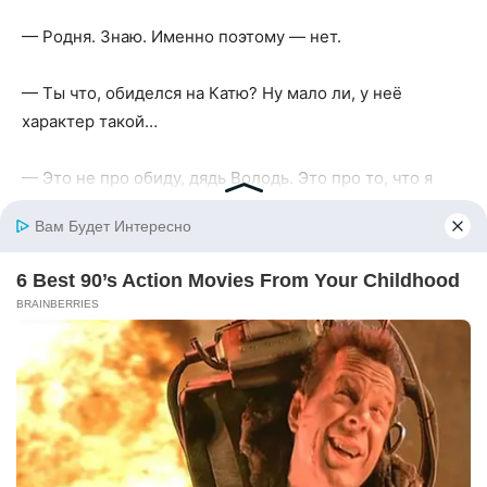
— Родня. Знаю. Именно поэтому — нет.
— Ты что, обиделся на Катю? Ну мало ли, у неё
характер такой…
— Это не про обиду, дядь Володь. Это про то, что я
устал быть бесплатным строительным кооперативом
для всей родни.
— Да ты что? Мы же тебе всегда…
— Что? Что вы мне всегда? Спасибо говорили? Тосты
произносили? А потом требовали ещё и ещё?
— Андрей, ну ты же понимаешь…