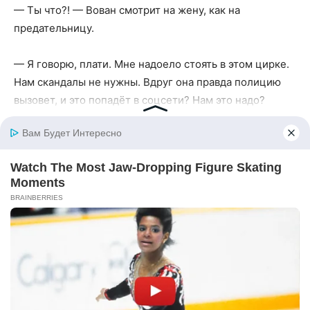
— Ты что?! — Вован смотрит на жену, как на
предательницу.
— Я говорю, плати. Мне надоело стоять в этом цирке.
Нам скандалы не нужны. Вдруг она правда полицию
вызовет, и это попадёт в соцсети? Нам это надо?
Вован смотрит на жену, на счёт, на меня. Потом,
выругавшись, достаёт карту:
— Где у вас тут терминал?
Маша молча подводит его к стойке. Я слышу, как
пищит аппарат, как Вован что-то бормочет себе под
нос. Остальные родственники молчат, избегая моего
взгляда. Андрей стоит в стороне, словно это не его
семья устраивает здесь представление.