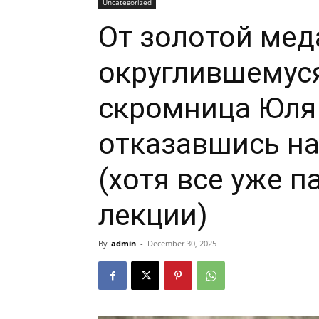
Uncategorized
От золотой мед
округлившемуся
скромница Юля 
отказавшись на
(хотя все уже п
лекции)
By
admin
-
December 30, 2025