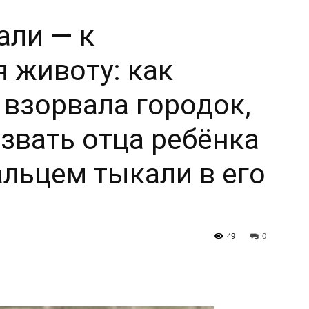
али — к
 животу: как
взорвала городок,
звать отца ребёнка
альцем тыкали в его
49
0