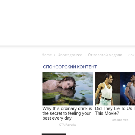
Home
Uncategorized
От золотой медали — к ок