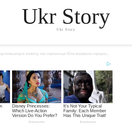
Ukr Story
Ukr Story
руглившемуся животу: как скромница Юля взорвала городок,...