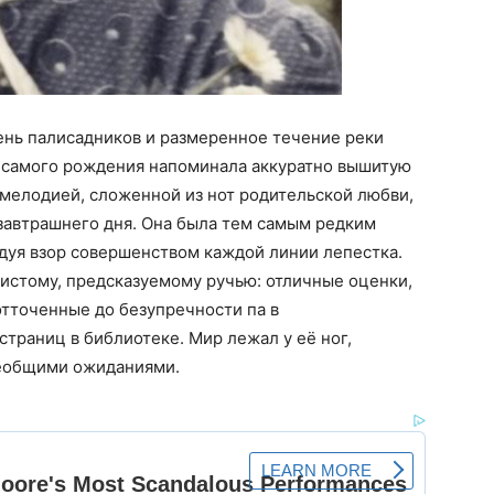
лень палисадников и размеренное течение реки
с самого рождения напоминала аккуратно вышитую
 мелодией, сложенной из нот родительской любви,
завтрашнего дня. Она была тем самым редким
адуя взор совершенством каждой линии лепестка.
чистому, предсказуемому ручью: отличные оценки,
отточенные до безупречности па в
страниц в библиотеке. Мир лежал у её ног,
еобщими ожиданиями.