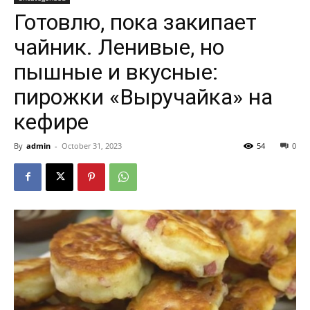
Готовлю, пока закипает
чайник. Ленивые, но
пышные и вкусные:
пирожки «Выручайка» на
кефире
By
admin
-
October 31, 2023
54
0