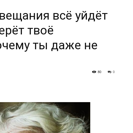
авещания всё уйдёт
берёт твоё
очему ты даже не
80
0