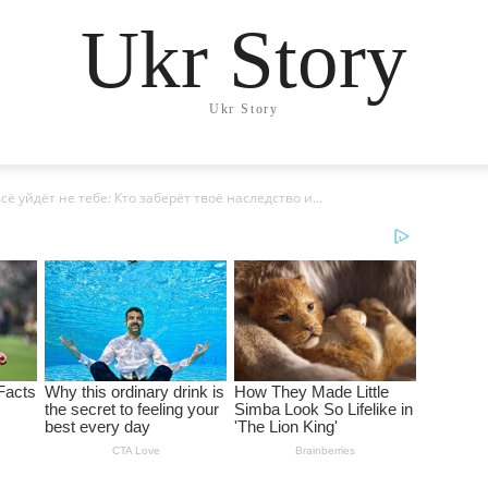
Ukr Story
Ukr Story
ё уйдёт не тебе: Кто заберёт твоё наследство и...