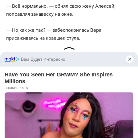
— Всё нормально, — обнял свою жену Алексей,
поправляя занавеску на окне.
— Но как же так? — забеспокоилась Вера,
присаживаясь на краешек стула.
— Так надо, — ответил он ей. — А знаете что я
предлагаю? А не пойти ли нам сегодня на море и
целый день провести там?
Услышав это предложение, жизнерадостная Наташа
тут же убежала в спальню, и через пару минут
вернулась в купальнике и с большим надувным
кругом. Её звонкие шаги эхом отдавались по всему
дому.
— Я уже готова! — заявила она и пошла к выходу,